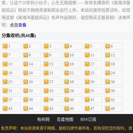
里，让这个20岁的小伙子，心生无限遐想——有佚名播音的《侯海洋基
层风云》转自于网络资源和网友自行上传，本站仅提供低质试听，如觉
得这部《侯海洋基层风云》有声作品很好，请您购买正版音频！法律声
明：
点击查看
分集收听(共48集)
1
2
3
4
5
6
7
8
9
10
11
12
13
14
15
16
17
18
19
20
21
22
23
24
25
26
27
28
29
30
31
32
33
34
35
36
37
38
39
40
41
42
43
44
45
46
47
48
有听网
百度地图
RSS订阅
免责声明：本站资源来源于网络，版权归原作者所有，若有侵犯您的权利，请