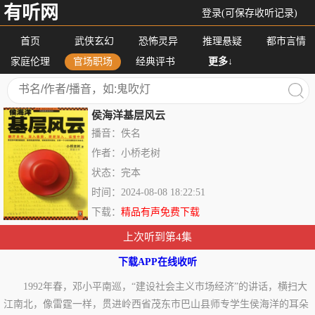
有听网
登录(可保存收听记录)
首页
武侠玄幻
恐怖灵异
推理悬疑
都市言情
家庭伦理
官场职场
经典评书
更多↓
侯海洋基层风云
播音：佚名
作者：小桥老树
状态：完本
时间：2024-08-08 18:22:51
下载：
精品有声免费下载
上次听到第4集
下载APP在线收听
1992年春，邓小平南巡，“建设社会主义市场经济”的讲话，横扫大
江南北，像雷霆一样，贯进岭西省茂东市巴山县师专学生侯海洋的耳朵