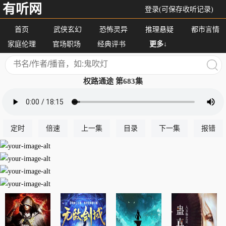
有听网
登录(可保存收听记录)
首页
武侠玄幻
恐怖灵异
推理悬疑
都市言情
家庭伦理
官场职场
经典评书
更多↓
权路通途 第683集
定时
倍速
上一集
目录
下一集
报错