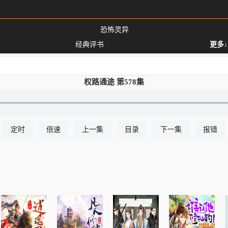
恐怖灵异
经典评书
更多↓
权路通途 第578集
定时
倍速
上一集
目录
下一集
报错