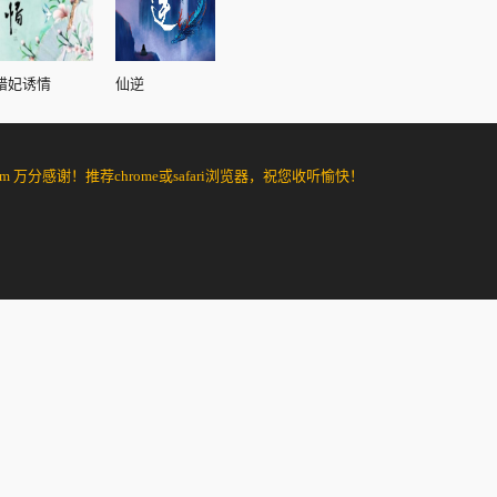
错妃诱情
仙逆
分感谢！推荐chrome或safari浏览器，祝您收听愉快！