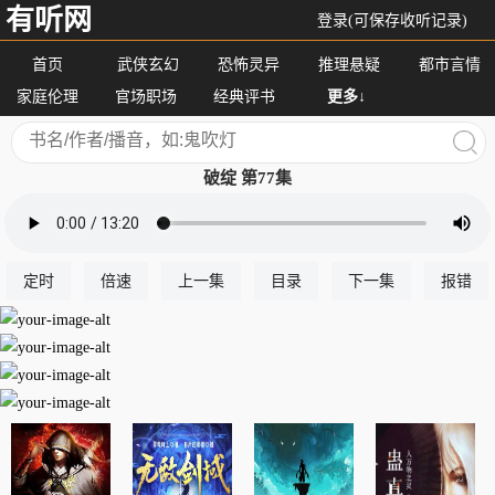
有听网
登录(可保存收听记录)
首页
武侠玄幻
恐怖灵异
推理悬疑
都市言情
家庭伦理
官场职场
经典评书
更多↓
破绽 第77集
定时
倍速
上一集
目录
下一集
报错