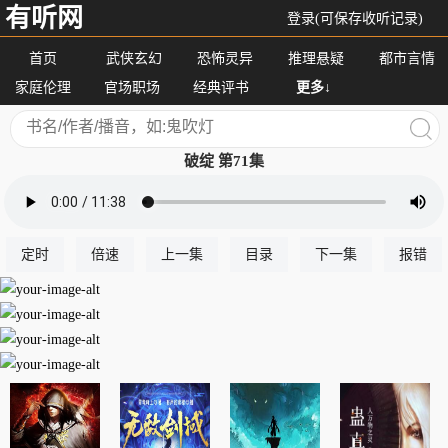
有听网
登录(可保存收听记录)
首页
武侠玄幻
恐怖灵异
推理悬疑
都市言情
家庭伦理
官场职场
经典评书
更多↓
破绽 第71集
定时
倍速
上一集
目录
下一集
报错