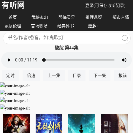
有听网
登录(可保存收听记录)
首页
武侠玄幻
恐怖灵异
推理悬疑
都市言情
家庭伦理
官场职场
经典评书
更多↓
破绽 第44集
定时
倍速
上一集
目录
下一集
报错