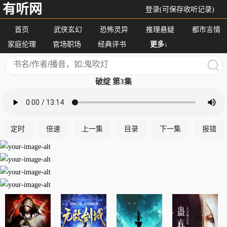
有听网
登录(可保存收听记录)
首页
武侠玄幻
恐怖灵异
推理悬疑
都市言情
家庭伦理
官场职场
经典评书
更多↓
破绽 第3集
定时
倍速
上一集
目录
下一集
报错