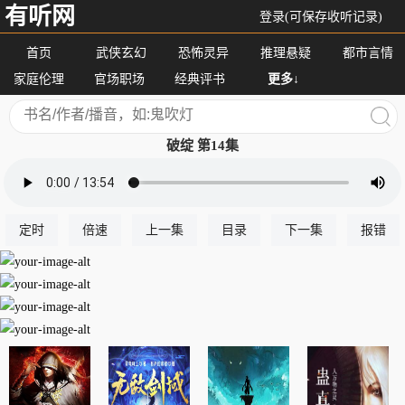
有听网
登录(可保存收听记录)
首页
武侠玄幻
恐怖灵异
推理悬疑
都市言情
家庭伦理
官场职场
经典评书
更多↓
破绽 第14集
定时
倍速
上一集
目录
下一集
报错