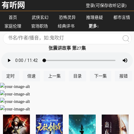
有听网
登录(可保存收听记录)
首页
武侠玄幻
恐怖灵异
推理悬疑
都市言情
家庭伦理
官场职场
经典评书
更多↓
张震讲故事 第27集
定时
倍速
上一集
目录
下一集
报错