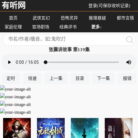
有听网
登录(可保存收听记录)
首页
武侠玄幻
恐怖灵异
推理悬疑
都市言情
家庭伦理
官场职场
经典评书
更多↓
张震讲故事 第119集
定时
倍速
上一集
目录
下一集
报错