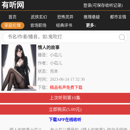
有听网
登录(可保存收听记录)
首页
武侠玄幻
恐怖灵异
推理悬疑
都市言情
家庭伦理
官场职场
经典评书
更多↓
情人的故事
播音：小苮儿
作者：小苮儿
状态：完本
时间：2023-06-24 17:32:30
下载：
精品有声免费下载
上次听到第10集
立即购买(5.00元)
下载APP在线收听
情人的故事小苮儿——有小苮儿播音的《情人的故事》转自于网络