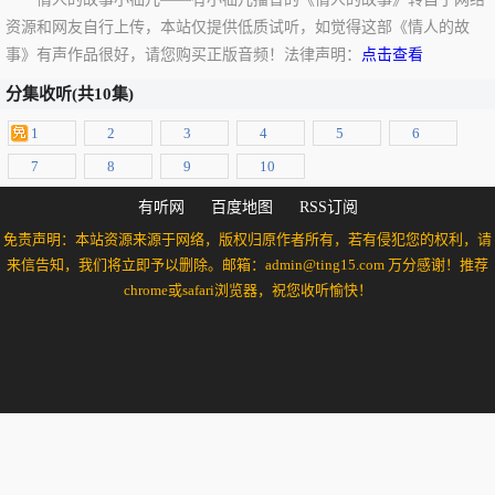
资源和网友自行上传，本站仅提供低质试听，如觉得这部《情人的故
事》有声作品很好，请您购买正版音频！法律声明：
点击查看
分集收听(共10集)
1
2
3
4
5
6
7
8
9
10
有听网
百度地图
RSS订阅
免责声明：本站资源来源于网络，版权归原作者所有，若有侵犯您的权利，请
来信告知，我们将立即予以删除。邮箱：admin@ting15.com 万分感谢！推荐
chrome或safari浏览器，祝您收听愉快！