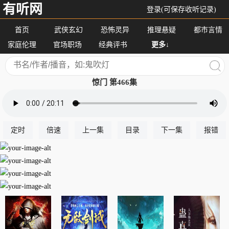
有听网
登录(可保存收听记录)
首页
武侠玄幻
恐怖灵异
推理悬疑
都市言情
家庭伦理
官场职场
经典评书
更多↓
惊门 第466集
定时
倍速
上一集
目录
下一集
报错