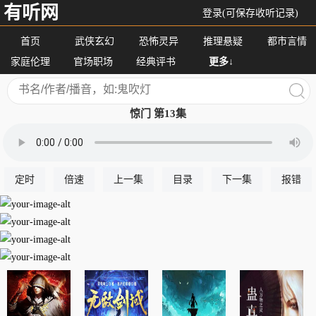
有听网
登录(可保存收听记录)
首页
武侠玄幻
恐怖灵异
推理悬疑
都市言情
家庭伦理
官场职场
经典评书
更多↓
惊门 第13集
定时
倍速
上一集
目录
下一集
报错