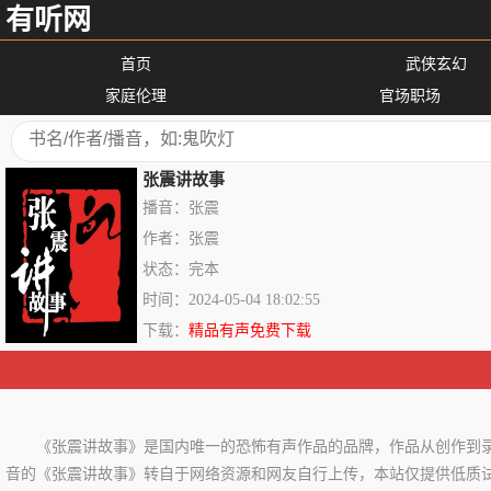
有听网
首页
武侠玄幻
家庭伦理
官场职场
张震讲故事
播音：张震
作者：张震
状态：完本
时间：2024-05-04 18:02:55
下载：
精品有声免费下载
《张震讲故事》是国内唯一的恐怖有声作品的品牌，作品从创作到
音的《张震讲故事》转自于网络资源和网友自行上传，本站仅提供低质