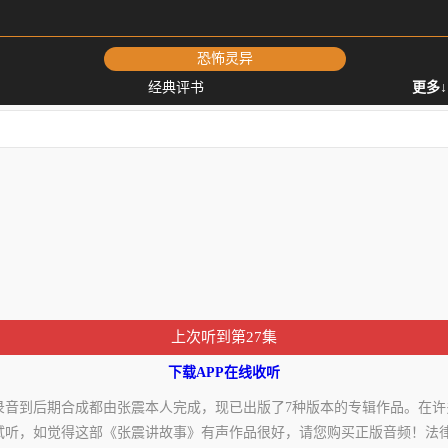
恐怖灵异
经典评书
更多↓
上次听到第27集
下载APP在线收听
录音到后期合成都由张震本人完成，现已出版了7种版本的专辑作品。在
试听，如觉得这部《张震讲故事》有声作品很好，请您购买正版音频！法