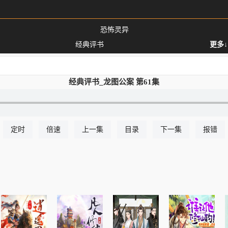
恐怖灵异
经典评书
更多↓
经典评书_龙图公案 第61集
定时
倍速
上一集
目录
下一集
报错