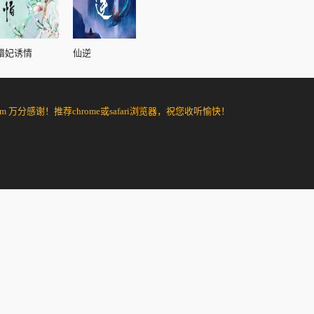
错妃诱情
仙逆
分感谢！推荐chrome或safari浏览器，祝您收听愉快！