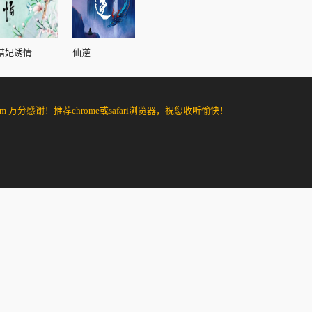
错妃诱情
仙逆
分感谢！推荐chrome或safari浏览器，祝您收听愉快！