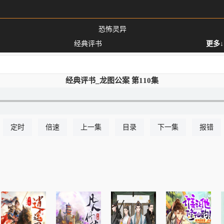
恐怖灵异
经典评书
更多↓
经典评书_龙图公案 第110集
定时
倍速
上一集
目录
下一集
报错